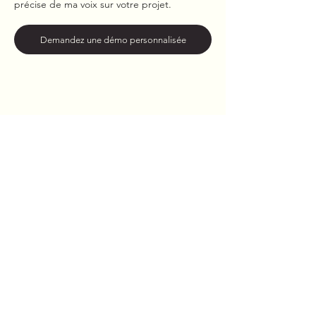
précise de ma voix sur votre projet.
Demandez une démo personnalisée
"Vous déplacez-vous en studio
professionnel ?"
Oui, je me déplace dans le studio que vous
avez réservé pour votre séance
d'enregistrement, en région parisienne.
Hors région parisienne ? Discutons-en.